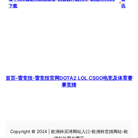
•
下载
讯
首页–雷竞技-雷竞技官网DOTA2,LOL,CSGO电竞及体育赛
事竞猜
Copyright © 2024 | 欧洲杯买球网站入口-欧洲杯竞猜网站-欧