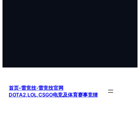
首页–雷竞技-雷竞技官网
DOTA2,LOL,CSGO电竞及体育赛事竞猜