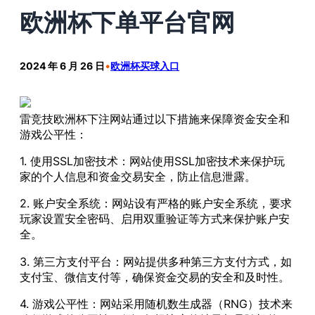
欧洲杯下单平台官网
2024 年 6 月 26 日
•
欧洲杯买球入口
雷竞技欧洲杯下注网站通过以下措施来保障资金安全和
游戏公平性：
1. 使用SSL加密技术：网站使用SSL加密技术来保护玩
家的个人信息和资金交易安全，防止信息泄露。
2. 账户安全系统：网站设有严格的账户安全系统，要求
玩家设置安全密码、启用双重验证等方式来保护账户安
全。
3. 第三方支付平台：网站提供多种第三方支付方式，如
支付宝、微信支付等，确保资金交易的安全和及时性。
4. 游戏公平性：网站采用随机数生成器（RNG）技术来