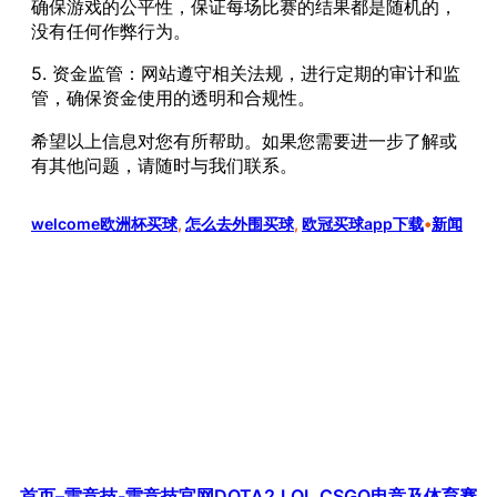
确保游戏的公平性，保证每场比赛的结果都是随机的，
没有任何作弊行为。
5. 资金监管：网站遵守相关法规，进行定期的审计和监
管，确保资金使用的透明和合规性。
希望以上信息对您有所帮助。如果您需要进一步了解或
有其他问题，请随时与我们联系。
welcome欧洲杯买球
, 
怎么去外围买球
, 
欧冠买球app下载
•
新闻
首页–雷竞技-雷竞技官网DOTA2,LOL,CSGO电竞及体育赛