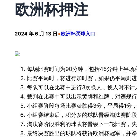
欧洲杯押注
•
2024 年 6 月 13 日
欧洲杯买球入口
每场比赛时间为90分钟，包括45分钟上半场
比赛平局时，将进行加时赛，如果仍平局则进
每队可以在比赛中进行3次换人，换人时不计
裁判在比赛中可以出示黄牌和红牌，对违规行
小组赛阶段每场比赛获胜得3分，平局得1分
小组赛结束后，积分多的球队晋级淘汰赛阶段
淘汰赛阶段胜利的球队将晋级下一轮比赛，失
最终决赛胜出的球队将获得欧洲杯冠军，并举