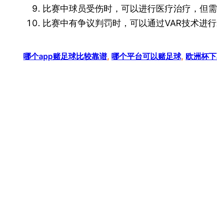
比赛中球员受伤时，可以进行医疗治疗，但需
比赛中有争议判罚时，可以通过VAR技术进
哪个app赌足球比较靠谱
, 
哪个平台可以赌足球
, 
欧洲杯下