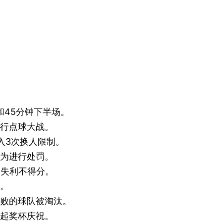
和45分钟下半场。
行点球大战。
入3次换人限制。
为进行处罚。
，失利不得分。
。
败的球队被淘汰。
起奖杯庆祝。