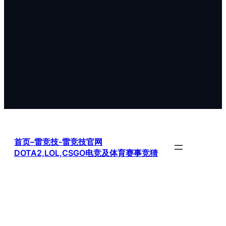
首页–雷竞技-雷竞技官网
DOTA2,LOL,CSGO电竞及体育赛事竞猜