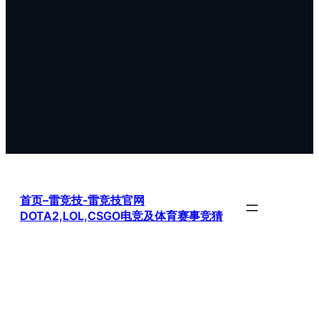
首页–雷竞技-雷竞技官网
DOTA2,LOL,CSGO电竞及体育赛事竞猜