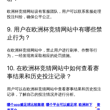
欧洲杯竞猜网站设有客服团队，用户可以联系客服处理
投注纠纷，确保公平公正。
9. 用户在欧洲杯竞猜网站中有哪些禁
止行为？
在欧洲杯竞猜网站中，禁止用户进行刷单、作弊等行
为，一经发现将采取相应的处罚措施。
10. 在欧洲杯竞猜网站中如何查看赛
事结果和历史投注记录？
用户可以在欧洲杯竞猜网站中查看赛事结果和历史投注
记录，了解自己的投注情况并进行分析。
哪个app赌足球比较靠谱
, 
哪个平台可以赌足球
, 
欧洲杯下
资
•
单平台
讯