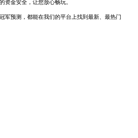
的资金安全，让您放心畅玩。
冠军预测，都能在我们的平台上找到最新、最热门