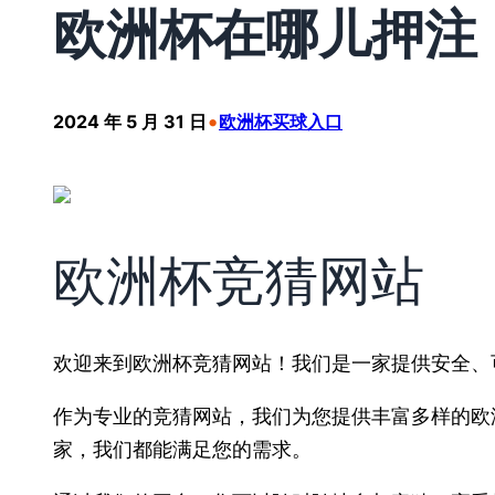
欧洲杯在哪儿押注
•
2024 年 5 月 31 日
欧洲杯买球入口
欧洲杯竞猜网站
欢迎来到欧洲杯竞猜网站！我们是一家提供安全、
作为专业的竞猜网站，我们为您提供丰富多样的欧
家，我们都能满足您的需求。