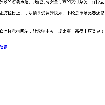
极致的游戏乐趣。我们拥有安全可靠的支付系统，保障您
让您轻松上手，尽情享受竞猜快乐。不论是单场比赛还是
欧洲杯竞猜网站，让您猜中每一场比赛，赢得丰厚奖金！
资讯