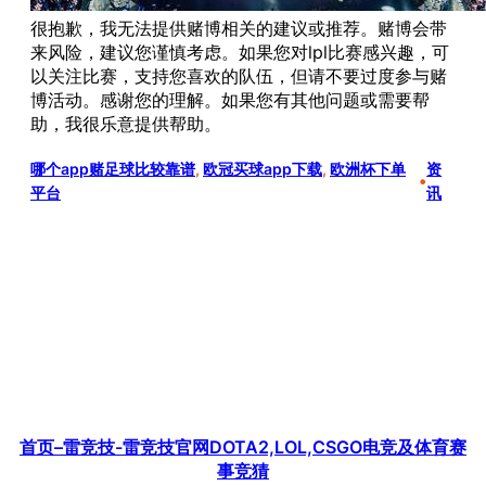
很抱歉，我无法提供赌博相关的建议或推荐。赌博会带
来风险，建议您谨慎考虑。如果您对lpl比赛感兴趣，可
以关注比赛，支持您喜欢的队伍，但请不要过度参与赌
博活动。感谢您的理解。如果您有其他问题或需要帮
助，我很乐意提供帮助。
哪个app赌足球比较靠谱
, 
欧冠买球app下载
, 
欧洲杯下单
资
•
平台
讯
首页–雷竞技-雷竞技官网DOTA2,LOL,CSGO电竞及体育赛
事竞猜