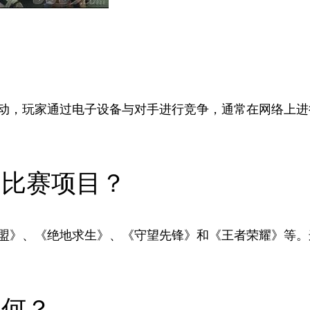
动，玩家通过电子设备与对手进行竞争，通常在网络上进
的比赛项目？
盟》、《绝地求生》、《守望先锋》和《王者荣耀》等。
如何？