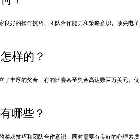
家良好的操作技巧、团队合作能力和策略意识。顶尖电子
是怎样的？
立了丰厚的奖金，有的比赛甚至奖金高达数百万美元。优
求有哪些？
的游戏技巧和团队合作意识，同时需要有良好的心理素质