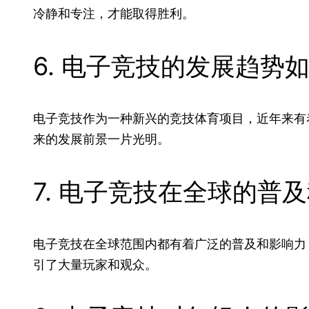
冷静和专注，才能取得胜利。
6. 电子竞技的发展趋势
电子竞技作为一种新兴的竞技体育项目，近年来有
来的发展前景一片光明。
7. 电子竞技在全球的普
电子竞技在全球范围内都有着广泛的普及和影响力
引了大量玩家和观众。