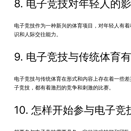
8. 电子竞技对年轻人的
电子竞技作为一种新兴的体育项目，对年轻人有着
识和人际交往能力。
9. 电子竞技与传统体育
电子竞技与传统体育在形式和内容上存在着一些差
子竞技，都有着激烈的竞争和刺激的比赛。
10. 怎样开始参与电子竞