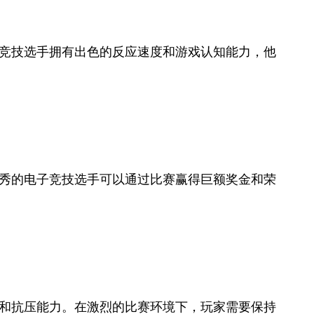
竞技选手拥有出色的反应速度和游戏认知能力，他
秀的电子竞技选手可以通过比赛赢得巨额奖金和荣
和抗压能力。在激烈的比赛环境下，玩家需要保持