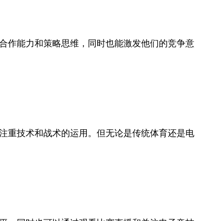
合作能力和策略思维，同时也能激发他们的竞争意
注重技术和战术的运用。但无论是传统体育还是电